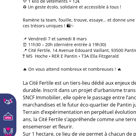
💛 1 kilo de vêtements = 12€
♻️ Un geste écolo, solidaire et accessible à tous !
Ramène ta team, fouille, trouve, essaye… et donne une
ces trésors uniques ! 🛍️✨
📌 Vendredi 7 et samedi 8 mars
⏰ 11h30 – 20h (dernière entrée à 19h30)
📍 Cité Fertile, 14 Avenue Edouard Vaillant, 93500 Panti
🚏 M5 Hoche • RER E Pantin • T3A Ella Fitzgerald
🔥 On vous attend nombreux et nombreuses ! 🔥
La Cité Fertile est un tiers-lieu dédié aux enjeux de 
durable. Inscrit dans un projet d’urbanisme transi
SNCF Immobilier, elle opère le passage entre l’an
Partenariat
marchandises et le futur éco-quartier de Pantin j
Terrain d’expérimentation en perpétuel évolutio
Nos boutiques
ans, la Cité Fertile s’appréhende comme une terre à
ensemenser et fleurir.
Faire un don
Sur 1 hectare, ce lieu de vie permet à chacun de 