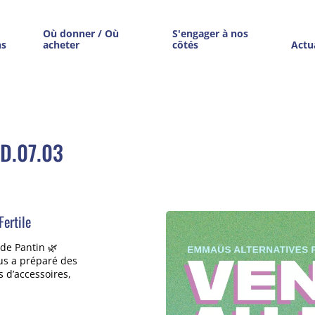
Où donner / Où
S'engager à nos
ns
acheter
côtés
Actu
D.07.03
Fertile
 de Pantin 🌿
us a préparé des
s d’accessoires,