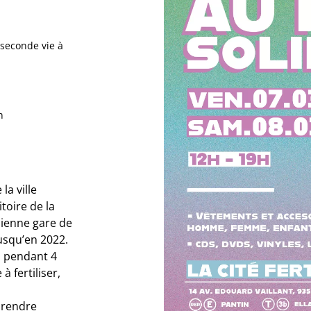
 seconde vie à
n
la ville
toire de la
cienne gare de
usqu’en 2022.
n pendant 4
 fertiliser,
prendre