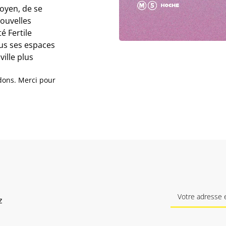
toyen, de se
nouvelles
é Fertile
ous ses espaces
ille plus
dons. Merci pour
z